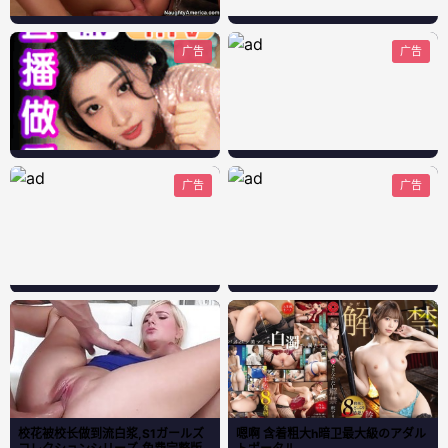
广告
广告
广告
广告
校花被校长做到流白浆,S1ガールズ
嗯啊 含着粗大h暗卫最大級のアダル